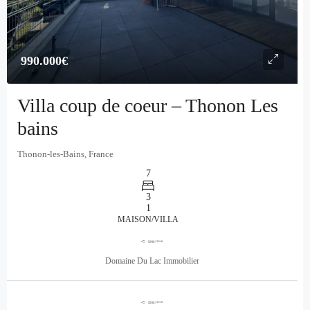
990.000€
Villa coup de coeur – Thonon Les
bains
Thonon-les-Bains, France
7
3
1
MAISON/VILLA
Domaine Du Lac Immobilier